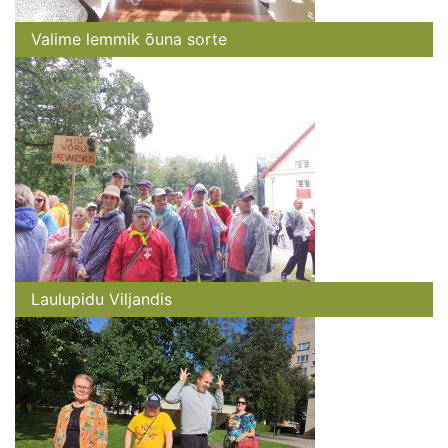
Valime lemmik õuna sorte
Laulupidu Viljandis