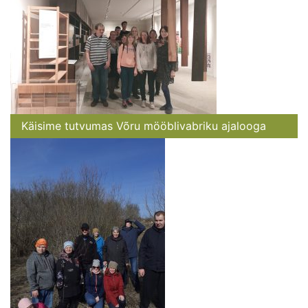
Käisime tutvumas Võru mööblivabriku ajalooga