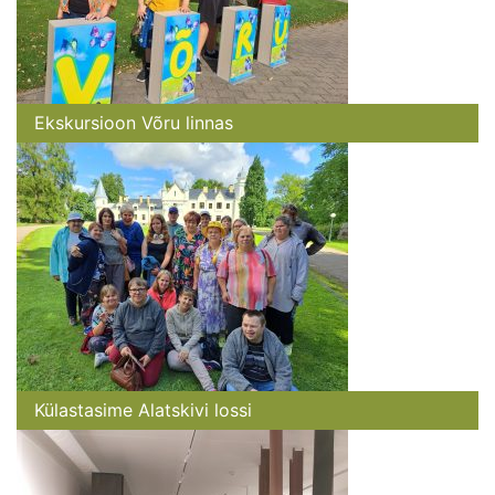
Ekskursioon Võru linnas
Külastasime Alatskivi lossi