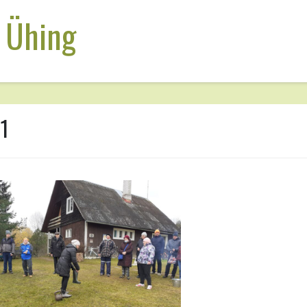
 Ühing
1